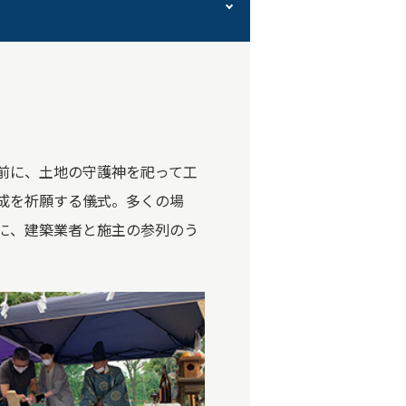
前に、土地の守護神を祀って工
成を祈願する儀式。多くの場
に、建築業者と施主の参列のう
。