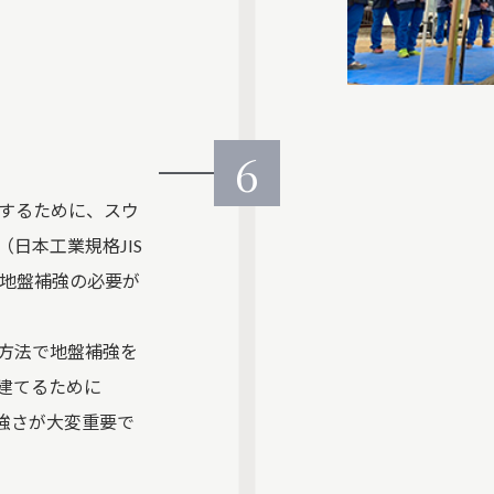
6
するために、スウ
日本工業規格JIS
、地盤補強の必要が
方法で地盤補強を
建てるために
の強さが大変重要で